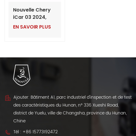
Nouvelle Chery
iCar 03 2024,
SUV électrique,
EN SAVOIR PLUS
exportation en
gros depuis la
Chine
Ajouter: Bâtiment A1, parc industriel d'inspection et de test
des caractéristiques du Hunan, n° 336 Xueshi Road,
district de Yuelu, ville de Changsha, province du Hunan,
Chine
Tél :
+86 15773192472