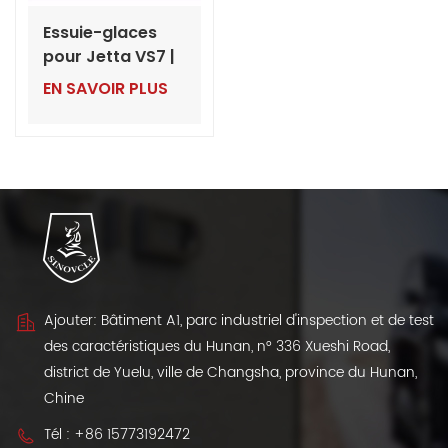
Essuie-glaces
pour Jetta VS7 |
Pièces
EN SAVOIR PLUS
détachées VW en
gros pour
concessionnaires
Ajouter: Bâtiment A1, parc industriel d'inspection et de test
des caractéristiques du Hunan, n° 336 Xueshi Road,
district de Yuelu, ville de Changsha, province du Hunan,
Chine
Tél :
+86 15773192472