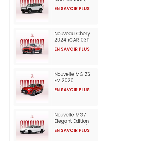
SUV électrique,
EN SAVOIR PLUS
exportation en
gros depuis la
Chine
Nouveau Chery
2024 iCAR 03T
SUV électrique
EN SAVOIR PLUS
grande
autonomie 2 et 4
roues motrices
(exportation)
Nouvelle MG ZS
EV 2026,
exportation en
EN SAVOIR PLUS
gros depuis la
Chine
Nouvelle MG7
Elegant Edition
1.5T (300DCT) |
EN SAVOIR PLUS
Modèle
2026/2025 :