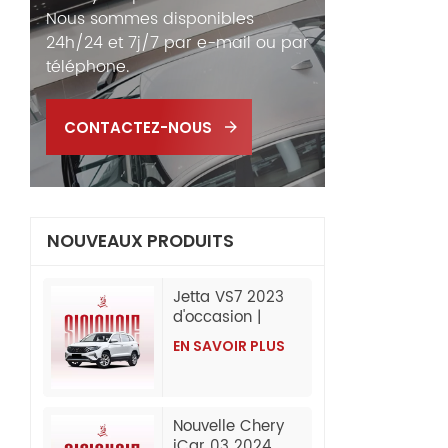
Nous sommes disponibles
24h/24 et 7j/7 par e-mail ou par
téléphone.
CONTACTEZ-NOUS
NOUVEAUX PRODUITS
Jetta VS7 2023
d'occasion |
280TSI
EN SAVOIR PLUS
automatique
progressive |
60 000 km |
Exportation de
Nouvelle Chery
Chine
iCar 03 2024,