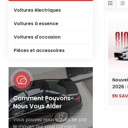
Voitures électriques
Voitures à essence
Voitures d'occasion
Pièces et accessoires
Nouvel
2026 : 
généra
EN SAV
Comment Pouvons-
berlin
Nous Vous Aider
d'exce
mondia
Vous pouvez nous contacter par
Export
le moyen qui vous convient.
la Chi