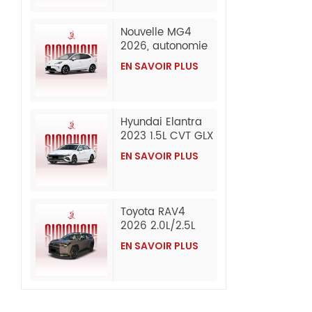
Exportation en
gros depuis la
Nouvelle MG4
Chine
2026, autonomie
de 437 km
EN SAVOIR PLUS
(CLTC), édition
Composed,
berline 100 %
électrique
Hyundai Elantra
abordable,
2023 1.5L CVT GLX
exportée en gros
Elite Edition
depuis la Chine.
EN SAVOIR PLUS
Essence
d'occasion
Toyota RAV4
2026 2.0L/2.5L
AWD Luxury
EN SAVOIR PLUS
Edition Essence
Voiture
d'occasion