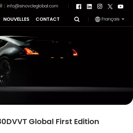
l :
info@sinovcleglobal.com
Français
NOUVELLES
CONTACT
English
Français
Pусский
العربية
中文
80DVVT Global First Edition