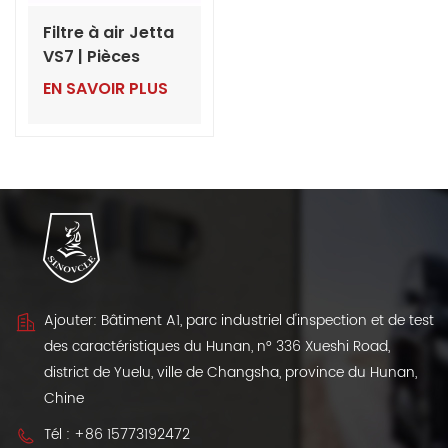
Filtre à air Jetta
VS7 | Pièces
détachées VW en
EN SAVOIR PLUS
gros, exportées
de Chine
Ajouter: Bâtiment A1, parc industriel d'inspection et de test
des caractéristiques du Hunan, n° 336 Xueshi Road,
district de Yuelu, ville de Changsha, province du Hunan,
Chine
Tél :
+86 15773192472