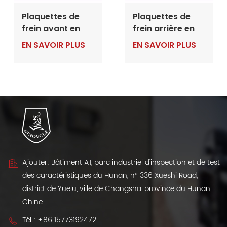
Plaquettes de
Plaquettes de
frein avant en
frein arrière en
céramique pour
céramique pour
EN SAVOIR PLUS
EN SAVOIR PLUS
Jetta VS7 |
Jetta VS7 |
Pièces
Exportation en
détachées VW en
gros de pièces
gros pour
automobiles VW
concessionnaires
depuis la Chine
Ajouter: Bâtiment A1, parc industriel d'inspection et de test
des caractéristiques du Hunan, n° 336 Xueshi Road,
district de Yuelu, ville de Changsha, province du Hunan,
Chine
Tél :
+86 15773192472