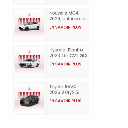
Exportation en
gros depuis la
Nouvelle MG4
Chine
2026, autonomie
de 437 km
EN SAVOIR PLUS
(CLTC), édition
Composed,
berline 100 %
électrique
Hyundai Elantra
abordable,
2023 1.5L CVT GLX
exportée en gros
Elite Edition
depuis la Chine.
EN SAVOIR PLUS
Essence
d'occasion
Toyota RAV4
2026 2.0L/2.5L
AWD Luxury
EN SAVOIR PLUS
Edition Essence
Voiture
d'occasion