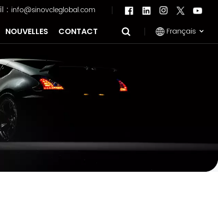
l :
info@sinovcleglobal.com
Français
NOUVELLES
CONTACT
English
Français
Pусский
العربية
中文