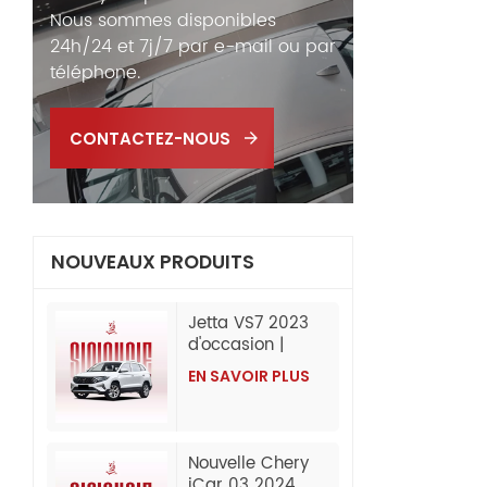
Nous sommes disponibles
24h/24 et 7j/7 par e-mail ou par
téléphone.
CONTACTEZ-NOUS
NOUVEAUX PRODUITS
Jetta VS7 2023
d'occasion |
280TSI
EN SAVOIR PLUS
automatique
progressive |
60 000 km |
Exportation de
Nouvelle Chery
Chine
iCar 03 2024,