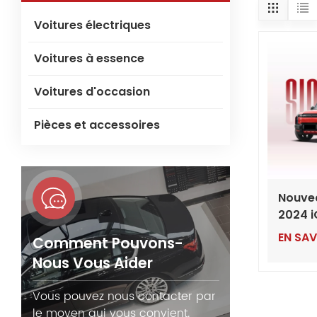
Voitures électriques
Voitures à essence
Voitures d'occasion
Pièces et accessoires
Nouve
2024 i
électr
EN SAV
Comment Pouvons-
autono
Nous Vous Aider
roues 
(expor
Vous pouvez nous contacter par
le moyen qui vous convient.