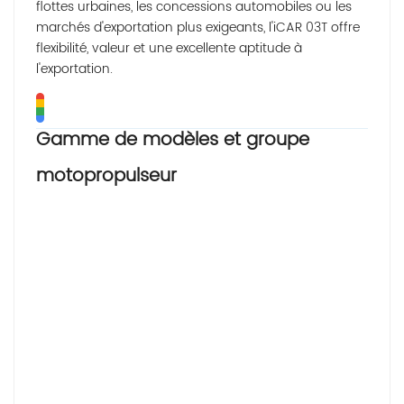
flottes urbaines, les concessions automobiles ou les
marchés d'exportation plus exigeants, l'iCAR 03T offre
flexibilité, valeur et une excellente aptitude à
l'exportation.
Gamme de modèles et groupe
motopropulseur
Spéc
Tran
Ga
CLT