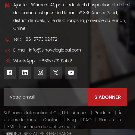
importateurs de
(501 km
Ajouter: Bâtiment A1, parc industriel d'inspection et de test
flottes du monde
d’autonomie).
des caractéristiques du Hunan, n° 336 Xueshi Road,
entier.
Fourniture OEM aux
district de Yuelu, ville de Changsha, province du Hunan,
importateurs et
Chine
concessionnaires
du monde entier.
Tél :
+86 15773192472
E-mail:
info@sinovcleglobal.com
WhatsApp :
+8615773192472
© Sinovcle International Co., Ltd.
Accueil
|
Produits
|
À
propos de nous
|
Contact
|
Blog
|
FAQ
|
Plan du site
|
XML
|
politique de confidentialité
IPv6 RÉSEAU PRIS EN CHARGE