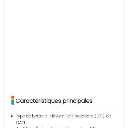
Capa
la ba
Puis
du 
Poin
Caractéristiques principales
Type de batterie : Lithium Fer Phosphate (LFP) de
CATL.