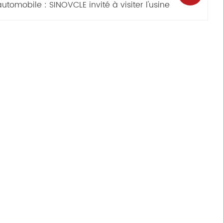
automobile : SINOVCLE invité à visiter l'usine
tomobile de Cowin, formant un partenariat
ratégique pour explorer le marché mondial