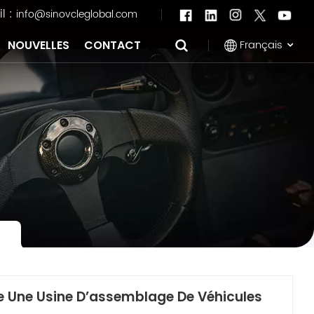
l :
info@sinovcleglobal.com
Français
NOUVELLES
CONTACT
English
Français
Pусский
العربية
中文
re Une Usine D’assemblage De Véhicules