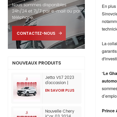
Nous sommes disponibles
En plus 
24h/24 et 7j/7 par e-mail ou par
Sinovcl
téléphone.
notammen
technici
CONTACTEZ-NOUS
La coll
garantis
d'invest
NOUVEAUX PRODUITS
“
Le Gha
Jetta VS7 2023
automob
d'occasion |
280TSI
sommes c
EN SAVOIR PLUS
automatique
d’emploi
progressive |
60 000 km |
Exportation de
Prince 
Nouvelle Chery
Chine
iCar 03 2024,