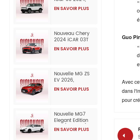
«
SUV électrique,
EN SAVOIR PLUS
c
exportation en
gros depuis la
é
Chine
Nouveau Chery
Guo Pin
2024 iCAR 03T
SUV électrique
«
EN SAVOIR PLUS
grande
d
autonomie 2 et 4
e
roues motrices
(exportation)
Nouvelle MG ZS
EV 2026,
Avec cet
exportation en
EN SAVOIR PLUS
dans l'i
gros depuis la
Chine
pour cré
Nouvelle MG7
Elegant Edition
1.5T (300DCT) |
EN SAVOIR PLUS
Modèle
2026/2025 :