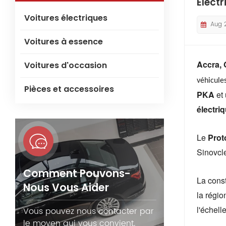
Élect
Voitures électriques
Aug 
Voitures à essence
Accra, 
Voitures d'occasion
véhicule
Pièces et accessoires
PKA
et 
électri
Le
Prot
Sinovcle
Comment Pouvons-
La const
Nous Vous Aider
la régio
l'échell
Vous pouvez nous contacter par
le moyen qui vous convient.