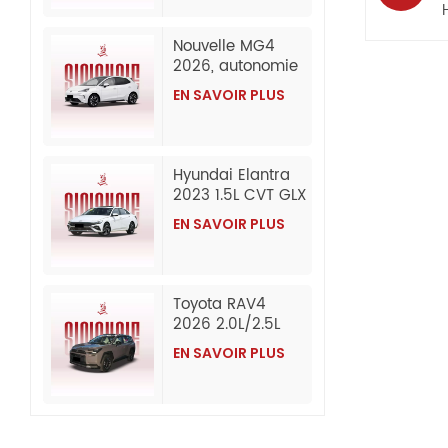
Exportation en
gros depuis la
Nouvelle MG4
Chine
2026, autonomie
de 437 km
EN SAVOIR PLUS
(CLTC), édition
Composed,
berline 100 %
électrique
Hyundai Elantra
abordable,
2023 1.5L CVT GLX
exportée en gros
Elite Edition
depuis la Chine.
EN SAVOIR PLUS
Essence
d'occasion
Toyota RAV4
2026 2.0L/2.5L
AWD Luxury
EN SAVOIR PLUS
Edition Essence
Voiture
d'occasion