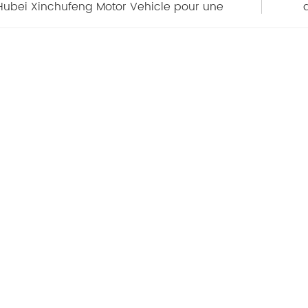
Hubei Xinchufeng Motor Vehicle pour une
distribution exclusive en Afrique de l'Ouest
au
st