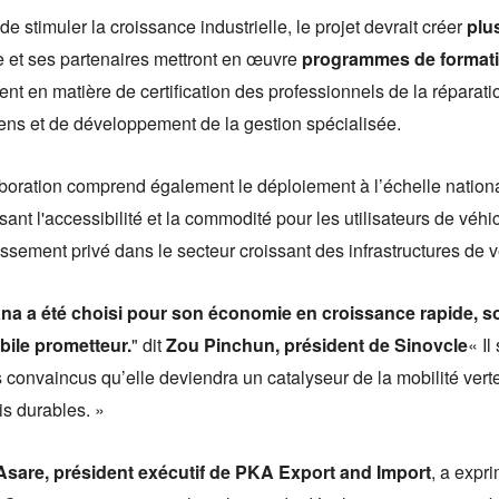
de stimuler la croissance industrielle, le projet devrait créer
plu
e et ses partenaires mettront en œuvre
programmes de format
t en matière de certification des professionnels de la réparati
ens et de développement de la gestion spécialisée.
aboration comprend également le déploiement à l’échelle nation
sant l'accessibilité et la commodité pour les utilisateurs de véhi
issement privé dans le secteur croissant des infrastructures de
na a été choisi pour son économie en croissance rapide, so
ile prometteur.
" dit
Zou Pinchun, président de Sinovcle
« Il
onvaincus qu’elle deviendra un catalyseur de la mobilité verte
s durables. »
Asare, président exécutif de PKA Export and Import
, a expr