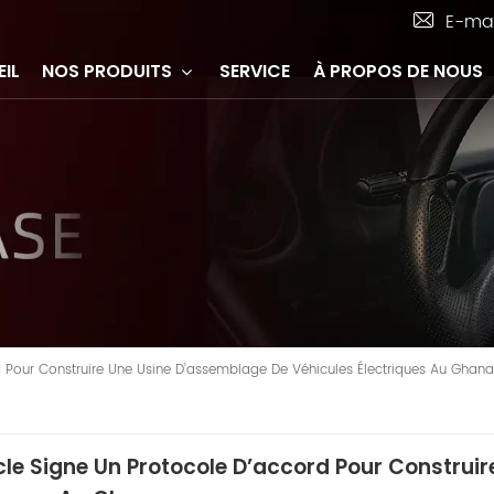
E-mai
IL
NOS PRODUITS
SERVICE
À PROPOS DE NOUS
d Pour Construire Une Usine D’assemblage De Véhicules Électriques Au Ghana
cle Signe Un Protocole D’accord Pour Construi