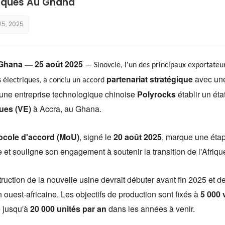
riques Au Ghana
25, 2025
Ghana — 25 août 2025
— Sinovcle, l'un des principaux exportateur
partenariat stratégique
avec une
s électriques, a conclu un accord
une entreprise technologique chinoise
Polyrocks
établir un état
ques (VE)
à Accra, au Ghana.
ocole d'accord (MoU)
, signé le
20 août 2025
, marque une étap
 et souligne son engagement à soutenir la transition de l'Afriqu
ruction de la nouvelle usine devrait débuter avant fin 2025 et d
n ouest-africaine. Les objectifs de production sont fixés à
5 000 
e jusqu'à
20 000 unités par an
dans les années à venir.