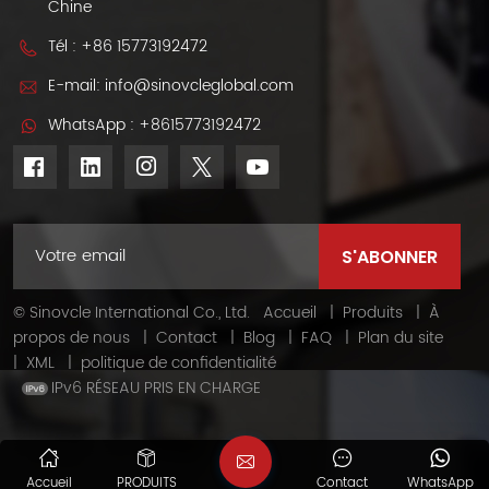
Chine
concessionnaires
du monde entier.
Tél :
+86 15773192472
E-mail:
info@sinovcleglobal.com
WhatsApp :
+8615773192472
© Sinovcle International Co., Ltd.
Accueil
|
Produits
|
À
propos de nous
|
Contact
|
Blog
|
FAQ
|
Plan du site
|
XML
|
politique de confidentialité
IPv6 RÉSEAU PRIS EN CHARGE
Accueil
PRODUITS
Contact
WhatsApp