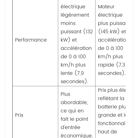
électrique
Moteur
légèrement
électrique
moins
plus puissant
puissant (132
(145 kW) et
Performance
kW) et
accélération
accélération
de 0 à 100
de 0 à 100
km/h plus
km/h plus
rapide (7,3
lente (7,9
secondes).
secondes).
Prix ​​plus élevé,
Plus
reflétant la
abordable,
batterie plus
ce qui en
Prix
grande et les
fait le point
fonctionnalités
d'entrée
haut de
économique.