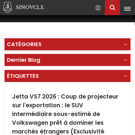
Français
English
Français
CATÉGORIES
Pусский
العربية
Dernier Blog
中
文
ÉTIQUETTES
Jetta VS7 2026 : Coup de projecteur
sur l'exportation : le SUV
intermédiaire sous-estimé de
Volkswagen prêt à dominer les
marchés étrangers (Exclusivité