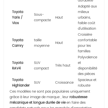
durabilité
Adapté aux
Toyota
milieux
Sous-
Yaris /
Haut
urbains,
compacte
Vios
faible coût
d'utilisation
Croisière
Toyota
taille
confortable
Haut
Camry
moyenne
pour les
familles
Polyvalence
Toyota
SUV
et
Très haut
RAV4
compact
disponibilité
des pièces
Toyota
Spacieux et
SUV
Croissance
Highlander
robuste
Ces modèles ne sont pas populaires uniquement
grâce à leur image de marque ; leur
robustesse
mécanique et longue durée de vie
en faire des