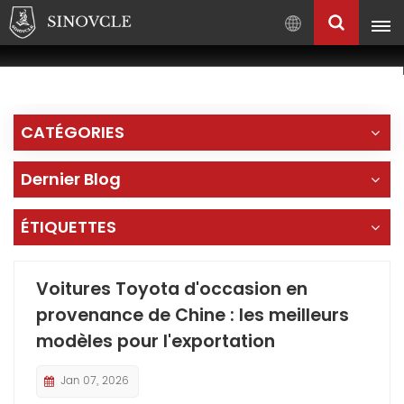
Français
English
Français
CATÉGORIES
Pусский
العربية
Dernier Blog
中
文
ÉTIQUETTES
Voitures Toyota d'occasion en
provenance de Chine : les meilleurs
modèles pour l'exportation
Jan 07, 2026