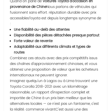
Quand on parle de
Voitures Toyota d'occasion en
provenance de Chine
Nous parlons de véhicules qui
fusionnent sans effort.
réputation durable
avec
prix
accessibles
Toyota est depuis longtemps synonyme de
:
Une fiabilité au-delà des attentes
Disponibilité des pièces détachées presque partout
Forte valeur de revente
Adaptabilité aux différents climats et types de
routes
Combinez ces atouts avec des prix compétitifs issus
des chaînes d'approvisionnement chinoises, et vous
obtenez une proposition de valeur que les acheteurs
internationaux ne peuvent ignorer.
Imaginez quelqu'un à Lagos ou à Lima trouvant une
Toyota Corolla 2018-2021 avec un kilométrage
raisonnable, un rapport d'inspection complet et
importée de Chine à un prix bien meilleur que les
alternatives locales — ce n'est pas un fantasme, c'est
la réalité.
commerce vivant
C'est aussi une des