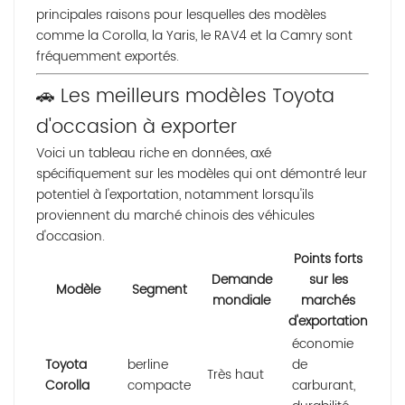
principales raisons pour lesquelles des modèles
comme la Corolla, la Yaris, le RAV4 et la Camry sont
fréquemment exportés.
🚗 Les meilleurs modèles Toyota
d'occasion à exporter
Voici un tableau riche en données, axé
spécifiquement sur les modèles qui ont démontré leur
potentiel à l'exportation, notamment lorsqu'ils
proviennent du marché chinois des véhicules
d'occasion.
Points forts
Demande
sur les
Modèle
Segment
mondiale
marchés
d'exportation
économie
Toyota
berline
de
Très haut
Corolla
compacte
carburant,