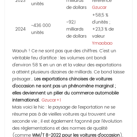
2023
milliards
référence
unités
de dollars
Gzucar
+58,5 %
~92,1
d'unités ;
~436 000
2024
milliards
+23,3 % de
unités
de dollars
valeur
Ymaobao
Waouh ! Ce ne sont pas que des chiffres. C'est un
véritable feu d'artifice : les volumes ont bondi
d'environ 58 % en un an et la valeur des exportations
a atteint plusieurs dizaines de milliards. Ce bond laisse
présager…
Les exportations chinoises de voitures
d'occasion ne sont pas un phénomène marginal ;
elles deviennent un pilier du commerce automobile
international.
.
Gzucar
+1
Mais voici le hic : le paysage de l’exportation ne se
résume pas à de vieilles voitures qui trouvent une
seconde vie ; il est également façonné par l’évolution
des réglementations et des normes de qualité
(comme
WM/T 8-2022 pour les voitures d'occasion
),