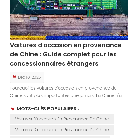
Voitures d'occasion en provenance
de Chine : Guide complet pour les
concessionnaires étrangers
Dec 18, 2025
Pourquoi les voitures d'occasion en provenance de
Chine sont plus importantes que jamais La Chine n'a
pas investi le marché de l'exportation de véhicules
MOTS-CLÉS POPULAIRES :
d'occasion du jour au lendemain. À l'instar de la tortue
du conte, elle a progressé lentement mais sûrement. Le
Voitures D'occasion En Provenance De Chine
moment venu, elle était prête. La Chine est devenue le
Voitures D'occasion En Provenance De Chine
premier exportateur mondial d'automobiles en 2023,