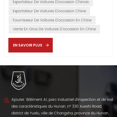
avec plus de 1,4 million de véhicules exportés. Si les
Exportateur De Voitures D'occasion Chinois
voitures neuves continuent de faire la une des journaux,
Exportateur De Voitures D'occasion Chine
les voitures d'occasion et quasi neuves représentent
Fournisseur De Voitures D'occasion En Chine
déjà 15 % des exportations.–Les automobiles
représentent 20 % des exportations totales, et ce
Vente En Gros De Voitures D'occasion En Chine
pourcentage augmente chaque année. La forte
demande en v&eacu...
EN SAVOIR PLUS
Ajouter: Bâtiment A1, parc industriel d'inspection et de test
des caractéristiques du Hunan, n° 336 Xueshi Road,
district de Yuelu, ville de Changsha, province du Hunan,