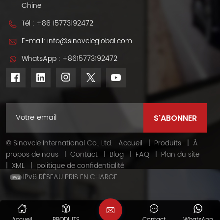
Chine
Tél :
+86 15773192472
E-mail:
info@sinovcleglobal.com
WhatsApp :
+8615773192472
© Sinovcle International Co., Ltd.
Accueil
|
Produits
|
À
propos de nous
|
Contact
|
Blog
|
FAQ
|
Plan du site
|
XML
|
politique de confidentialité
IPv6 RÉSEAU PRIS EN CHARGE
Accueil
PRODUITS
Contact
WhatsApp