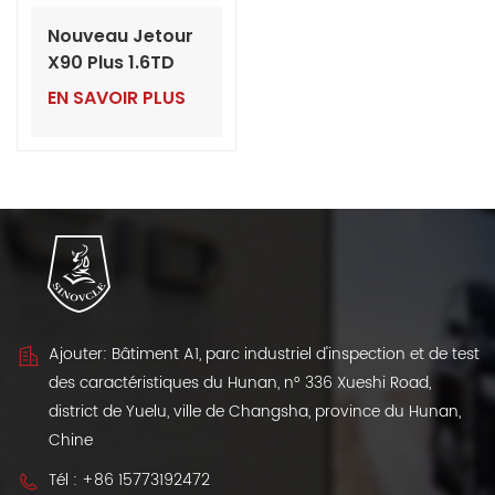
Nouveau Jetour
X90 Plus 1.6TD
DCT 2024 – SUV
EN SAVOIR PLUS
de luxe de taille
moyenne avec
puissant moteur
turbo
Ajouter: Bâtiment A1, parc industriel d'inspection et de test
des caractéristiques du Hunan, n° 336 Xueshi Road,
district de Yuelu, ville de Changsha, province du Hunan,
Chine
Tél :
+86 15773192472