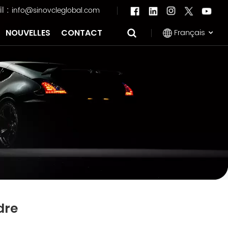
l :
info@sinovcleglobal.com
Français
NOUVELLES
CONTACT
English
Français
Pусский
العربية
中文
dre