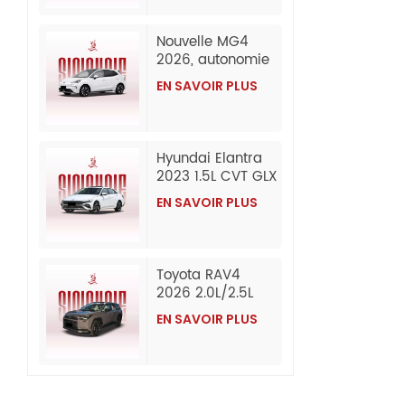
Exportation en
gros depuis la
Nouvelle MG4
Chine
2026, autonomie
de 437 km
EN SAVOIR PLUS
(CLTC), édition
Composed,
berline 100 %
électrique
Hyundai Elantra
abordable,
2023 1.5L CVT GLX
exportée en gros
Elite Edition
depuis la Chine.
EN SAVOIR PLUS
Essence
d'occasion
Toyota RAV4
2026 2.0L/2.5L
AWD Luxury
EN SAVOIR PLUS
Edition Essence
Voiture
d'occasion