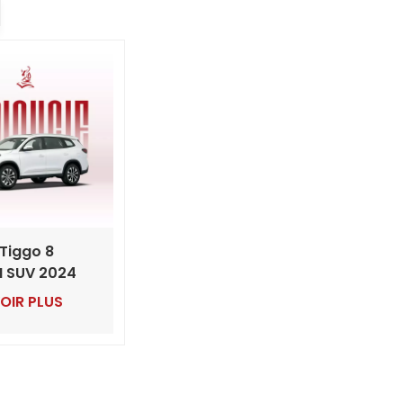
Tiggo 8
I SUV 2024
oteur turbo
OIR PLUS