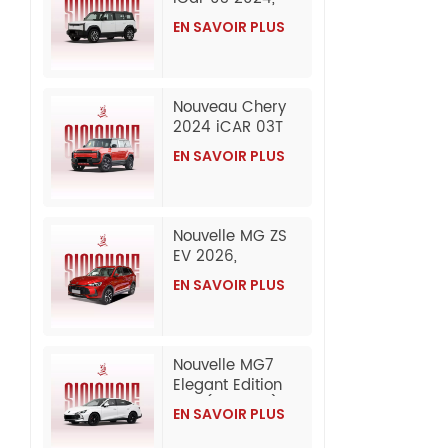
SUV électrique,
EN SAVOIR PLUS
exportation en
gros depuis la
Chine
Nouveau Chery
2024 iCAR 03T
SUV électrique
EN SAVOIR PLUS
grande
autonomie 2 et 4
roues motrices
(exportation)
Nouvelle MG ZS
EV 2026,
exportation en
EN SAVOIR PLUS
gros depuis la
Chine
Nouvelle MG7
Elegant Edition
1.5T (300DCT) |
EN SAVOIR PLUS
Modèle
2026/2025 :