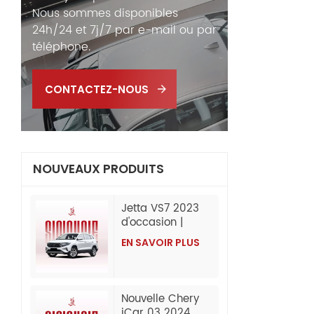
Nous sommes disponibles
24h/24 et 7j/7 par e-mail ou par
téléphone.
CONTACTEZ-NOUS
NOUVEAUX PRODUITS
Jetta VS7 2023
d'occasion |
280TSI
EN SAVOIR PLUS
automatique
progressive |
60 000 km |
Exportation de
Nouvelle Chery
Chine
iCar 03 2024,