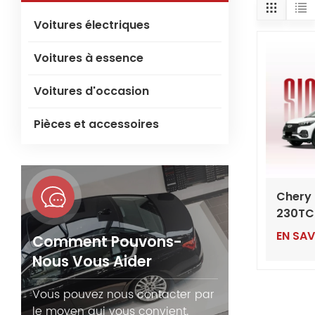
Voitures électriques
Voitures à essence
Voitures d'occasion
Pièces et accessoires
Chery 
230TC
avec m
EN SAV
Comment Pouvons-
1.5T
Nous Vous Aider
Vous pouvez nous contacter par
le moyen qui vous convient.