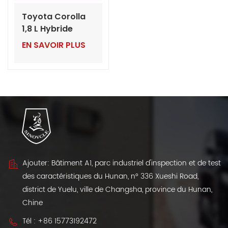
Toyota Corolla
1,8 L Hybride
Édition Élite 2024
EN SAVOIR PLUS
Ajouter: Bâtiment A1, parc industriel d'inspection et de test
des caractéristiques du Hunan, n° 336 Xueshi Road,
district de Yuelu, ville de Changsha, province du Hunan,
Chine
Tél :
+86 15773192472