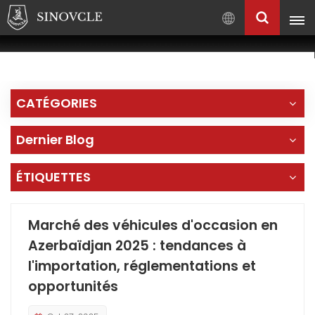
Français
English
Français
CATÉGORIES
Pусский
العربية
Dernier Blog
中
文
ÉTIQUETTES
Marché des véhicules d'occasion en
Azerbaïdjan 2025 : tendances à
l'importation, réglementations et
opportunités