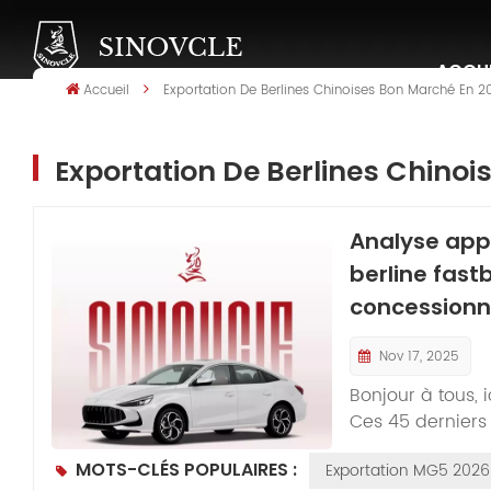
ACCUE
Accueil
Exportation De Berlines Chinoises Bon Marché En 2
Exportation De Berlines Chino
Analyse appr
berline fast
concessionna
Nov 17, 2025
Bonjour à tous, 
Ces 45 derniers
demandé, juste a
MOTS-CLÉS POPULAIRES :
Exportation MG5 2026
Pérou, les conc