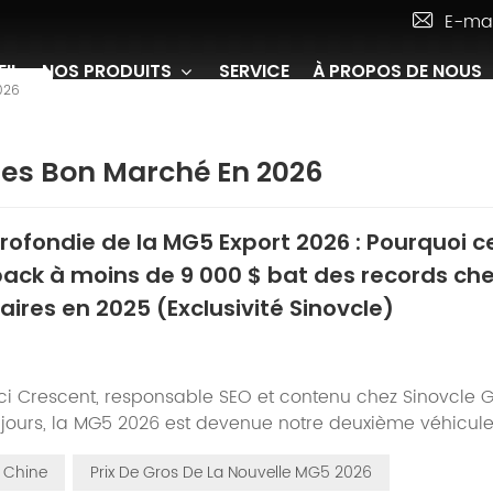
E-mai
IL
NOS PRODUITS
SERVICE
À PROPOS DE NOUS
026
ises Bon Marché En 2026
ofondie de la MG5 Export 2026 : Pourquoi c
back à moins de 9 000 $ bat des records che
ires en 2025 (Exclusivité Sinovcle)
ici Crescent, responsable SEO et contenu chez Sinovcle G
 jours, la MG5 2026 est devenue notre deuxième véhicule
près la MG Cyberster. De l'Irak au Nigeria en passant p
 Chine
Prix ​​de Gros De La Nouvelle MG5 2026
essionnaires nous posent sans cesse la même question :