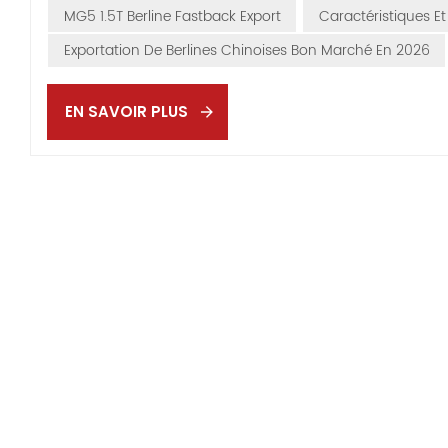
« Comment une v
MG5 1.5T Berline Fastback Export
Caractéristiques E
cher ? »Aujourd
Exportation De Berlines Chinoises Bon Marché En 2026
microscope, ave
leur propre site
à moins de 10 00
EN SAVOIR PLUS
qui se vend tou
showrooms :Ligne