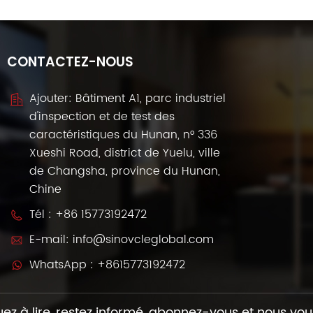
CONTACTEZ-NOUS
Ajouter: Bâtiment A1, parc industriel
d'inspection et de test des
caractéristiques du Hunan, n° 336
Xueshi Road, district de Yuelu, ville
de Changsha, province du Hunan,
Chine
Tél :
+86 15773192472
E-mail:
info@sinovcleglobal.com
WhatsApp :
+8615773192472
ez à lire, restez informé, abonnez-vous et nous vou