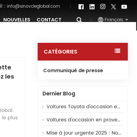
l :
info@sinovcleglobal.com
Français
NOUVELLES
CONTACT
English
CATÉGORIES
Français
ette
Communiqué de presse
Pусский
z les
العربية
Dernier Blog
中文
Voitures Toyota d'occasion en provenance de Chine : les meilleurs modèles pour l'exportation
lobal.
 le plus
Voitures d'occasion en provenance de Chine : Guide complet pour les concessionnaires étrangers
ar le
Mise à jour urgente 2025 : Nouvelle réglementation pour l’importation de véhicules d’occasion en Arabie saoudite – Guide de dédouanement et d’inspection