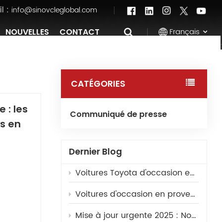
l :
info@sinovcleglobal.com
Français
NOUVELLES
CONTACT
English
CATÉGORIES
Français
 : les
Communiqué de presse
Pусский
s en
العربية
Dernier Blog
中文
Voitures Toyota d'occasion en provenance de Chine : les meilleurs modèles pour l'exportation
Voitures d'occasion en provenance de Chine : Guide complet pour les concessionnaires étrangers
Mise à jour urgente 2025 : Nouvelle réglementation pour l’importation de véhicules d’occasion en Arabie saoudite – Guide de dédouanement et d’inspection
, en