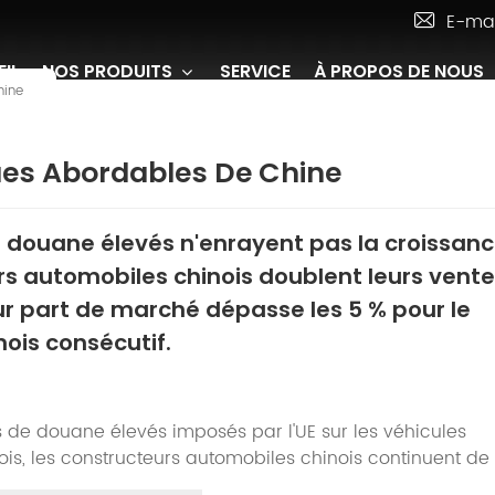
E-mai
IL
NOS PRODUITS
SERVICE
À PROPOS DE NOUS
hine
ques Abordables De Chine
e douane élevés n'enrayent pas la croissance
s automobiles chinois doublent leurs vente
ur part de marché dépasse les 5 % pour le
ois consécutif.
s de douane élevés imposés par l'UE sur les véhicules
ois, les constructeurs automobiles chinois continuent de
ement en Europe. Selon des données sectorielles récentes