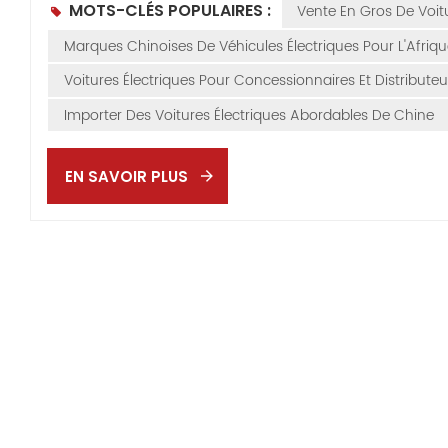
MOTS-CLÉS POPULAIRES :
Vente En Gros De Voit
août 2025, les 
par rapport à l
Marques Chinoises De Véhicules Électriques Pour L'Afriq
de 5,3 % en juil
Voitures Électriques Pour Concessionnaires Et Distributeu
barre des 5 %.De
soit une hausse
Importer Des Voitures Électriques Abordables De Chine
la part de marc
2024 à 4,9 % en
EN SAVOIR PLUS
flexible face au