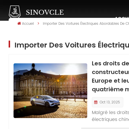
ACCUE
Accueil
Importer Des Voitures Électriques Abordables De C
Importer Des Voitures Électri
Les droits d
constructeur
Europe et le
quatrième m
Oct 13, 2025
Malgré les droit
électriques chin
progresser fort