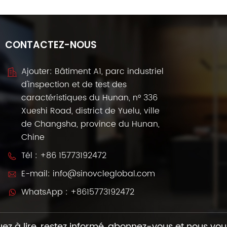
CONTACTEZ-NOUS
Ajouter: Bâtiment A1, parc industriel
d'inspection et de test des
caractéristiques du Hunan, n° 336
Xueshi Road, district de Yuelu, ville
de Changsha, province du Hunan,
Chine
Tél :
+86 15773192472
E-mail:
info@sinovcleglobal.com
WhatsApp :
+8615773192472
ez à lire, restez informé, abonnez-vous et nous vou