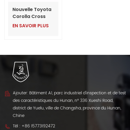
Nouvelle Toyota
Corolla Cross
Hybrid 2.0L
EN SAVOIR PLUS
Pioneer et Elite
2024
Ajouter: Bâtiment A1, parc industriel d'inspection et de test
des caractéristiques du Hunan, n° 336 Xueshi Road,
district de Yuelu, ville de Changsha, province du Hunan,
Chine
Tél :
+86 15773192472