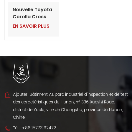
Nouvelle Toyota
Corolla Cross
Hybrid 2.0L
EN SAVOIR PLUS
Pioneer et Elite
2024
Ajouter: Bâtiment A1, parc industriel d'inspection et de test
des caractéristiques du Hunan, n° 336 Xueshi Road,
district de Yuelu, ville de Changsha, province du Hunan,
Chine
Tél :
+86 15773192472