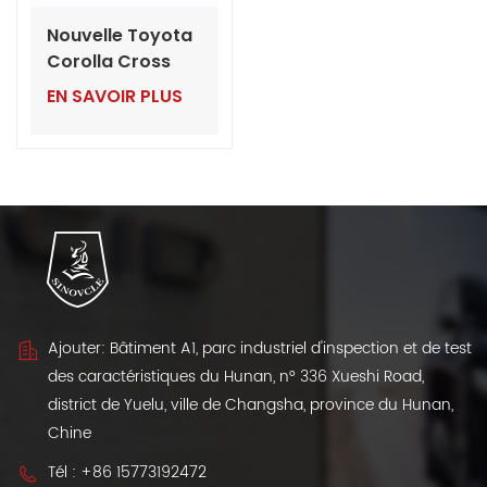
Nouvelle Toyota
Corolla Cross
Hybrid 2.0L
EN SAVOIR PLUS
Pioneer et Elite
2024
Ajouter: Bâtiment A1, parc industriel d'inspection et de test
des caractéristiques du Hunan, n° 336 Xueshi Road,
district de Yuelu, ville de Changsha, province du Hunan,
Chine
Tél :
+86 15773192472